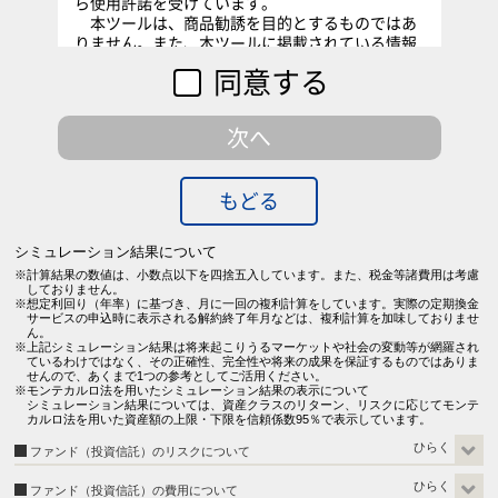
ら使用許諾を受けています。
本ツールは、商品勧誘を目的とするものではあ
りません。また、本ツールに掲載されている情報
によって、何らかの損害を被った場合でも、セゾ
同意する
ン投信株式会社および株式会社MILIZEは一切責任
を負うものではありません。
本ツールに掲載されている内容に関しては、万
次へ
全を期しておりますが、セゾン投信株式会社およ
び株式会社MILIZEはその内容および情報の正確
性、完全性または適時性について保証を行ってお
もどる
らず、また、いかなる責任を持つものでもありま
せん。
本ツールに掲載されている内容は、予告なく変
シミュレーション結果について
更することがあります。
計算結果の数値は、小数点以下を四捨五入しています。また、税金等諸費用は考慮
しておりません。
想定利回り（年率）に基づき、月に一回の複利計算をしています。実際の定期換金
サービスの申込時に表示される解約終了年月などは、複利計算を加味しておりませ
ん。
上記シミュレーション結果は将来起こりうるマーケットや社会の変動等が網羅され
ているわけではなく、その正確性、完全性や将来の成果を保証するものではありま
せんので、あくまで1つの参考としてご活用ください。
モンテカルロ法を用いたシミュレーション結果の表示について
シミュレーション結果については、資産クラスのリターン、リスクに応じてモンテ
カルロ法を用いた資産額の上限・下限を信頼係数95％で表示しています。
ファンド（投資信託）のリスクについて
当社の運用、販売するセゾン・グローバルバランスファンドとセゾン資産形成
ファンド（投資信託）の費用について